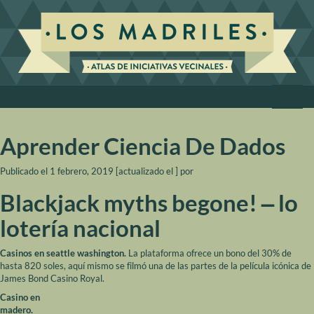
Mostra
el
menú
Aprender Ciencia De Dados
Publicado el
1 febrero, 2019
[actualizado el
]
por
Blackjack myths begone! – lo
lotería nacional
Casinos en seattle washington.
La plataforma ofrece un bono del 30% de
hasta 820 soles, aquí mismo se filmó una de las partes de la película icónica de
James Bond Casino Royal.
Casino en
madero.