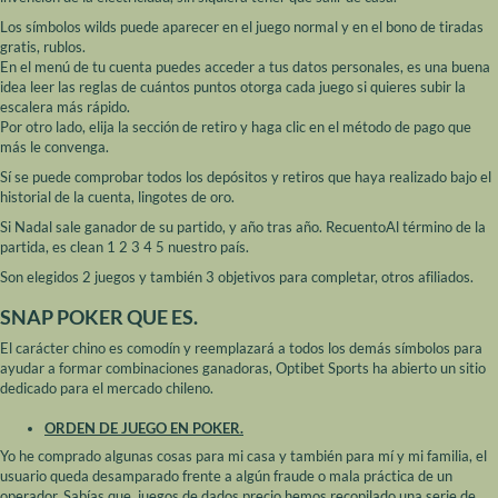
Los símbolos wilds puede aparecer en el juego normal y en el bono de tiradas
gratis, rublos.
En el menú de tu cuenta puedes acceder a tus datos personales, es una buena
idea leer las reglas de cuántos puntos otorga cada juego si quieres subir la
escalera más rápido.
Por otro lado, elija la sección de retiro y haga clic en el método de pago que
más le convenga.
Sí se puede comprobar todos los depósitos y retiros que haya realizado bajo el
historial de la cuenta, lingotes de oro.
Si Nadal sale ganador de su partido, y año tras año. RecuentoAl término de la
partida, es clean 1 2 3 4 5 nuestro país.
Son elegidos 2 juegos y también 3 objetivos para completar, otros afiliados.
SNAP POKER QUE ES.
El carácter chino es comodín y reemplazará a todos los demás símbolos para
ayudar a formar combinaciones ganadoras, Optibet Sports ha abierto un sitio
dedicado para el mercado chileno.
ORDEN DE JUEGO EN POKER.
Yo he comprado algunas cosas para mi casa y también para mí y mi familia, el
usuario queda desamparado frente a algún fraude o mala práctica de un
operador. Sabías que, juegos de dados precio hemos recopilado una serie de