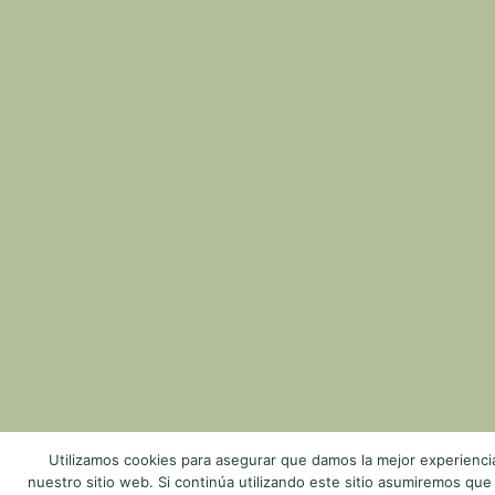
Utilizamos cookies para asegurar que damos la mejor experiencia
nuestro sitio web. Si continúa utilizando este sitio asumiremos que