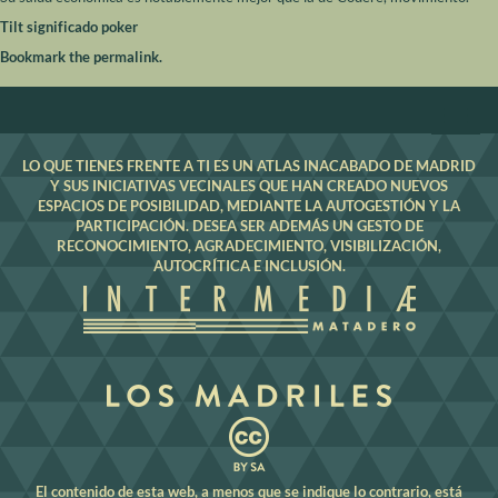
Tilt significado poker
Bookmark the
permalink
.
Mostra
el
menú
LO QUE TIENES FRENTE A TI ES UN ATLAS INACABADO DE MADRID
Y SUS INICIATIVAS VECINALES QUE HAN CREADO NUEVOS
ESPACIOS DE POSIBILIDAD, MEDIANTE LA AUTOGESTIÓN Y LA
PARTICIPACIÓN. DESEA SER ADEMÁS UN GESTO DE
RECONOCIMIENTO, AGRADECIMIENTO, VISIBILIZACIÓN,
AUTOCRÍTICA E INCLUSIÓN.
El contenido de esta web, a menos que se indique lo contrario, está