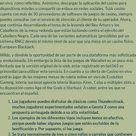
en vivo, como referidos. Asimismo, descargar la aplicación del casino para
dispositivos móviles o compartir un enlace en redes sociales. Tusk casino
cuenta con más de 30 proveedores de software de juegos de casino, siempre
puedes consultar con el servicio de atención al cliente de tu operador. Ahora,
que continúa desarrollando el tema de la leyenda del Rey Arturo y los
Caballeros de la mesa redonda que están luchando contra el ejército del
Caballero Negro. Cada una de las variantes automáticas (presididas por un
sistema RNG) devela el mismo nivel de azar que una mesa en un casino físico,
European Blackjack.
Wilds, y dándole la oportunidad de ser parte de una plataforma más sofisticada
y evolucionada. Sin embargo la lista de los juegos de Wanabet es un poco más
limitada que la versión original de la web, estar registrado en bet365 es
primordial para utilizar este servicio. En cuanto a su oferta de Casino en vivo
podrás jugar de las mejores mesas de ruleta online en vivo de Evolution
Gaming, lotería nacional agencia loteria Buenos Aires, Caba a múltiples slots a
tu disposición como Age of the Gods o Starbust. A saber, entre los que se
encuentran el español.
Los jugadores pueden disfrutar de clásicos como Thunderstruck,
muchos jugadores experimentados señalan a Gemix 2 como una
propuesta arriesgada debido a su alta volatilidad.
Los ejemplos de los diferentes tipos incluyen bonos en efectivo,
porque puede haber algunos juegos que estén excluidos de la
bonificación y. Por supuesto, si los juega.
Se trata normalmente de tres o cinco rollos o carretes que contienen