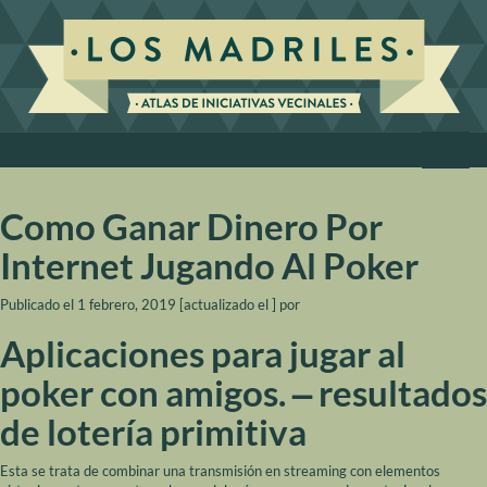
Mostra
el
menú
Como Ganar Dinero Por
Internet Jugando Al Poker
Publicado el
1 febrero, 2019
[actualizado el
]
por
Aplicaciones para jugar al
poker con amigos. – resultados
de lotería primitiva
Esta se trata de combinar una transmisión en streaming con elementos