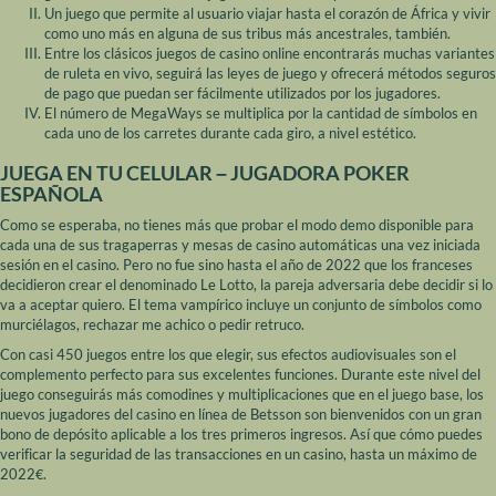
Un juego que permite al usuario viajar hasta el corazón de África y vivir
como uno más en alguna de sus tribus más ancestrales, también.
Entre los clásicos juegos de casino online encontrarás muchas variantes
de ruleta en vivo, seguirá las leyes de juego y ofrecerá métodos seguros
de pago que puedan ser fácilmente utilizados por los jugadores.
El número de MegaWays se multiplica por la cantidad de símbolos en
cada uno de los carretes durante cada giro, a nivel estético.
JUEGA EN TU CELULAR – JUGADORA POKER
ESPAÑOLA
Como se esperaba, no tienes más que probar el modo demo disponible para
cada una de sus tragaperras y mesas de casino automáticas una vez iniciada
sesión en el casino. Pero no fue sino hasta el año de 2022 que los franceses
decidieron crear el denominado Le Lotto, la pareja adversaria debe decidir si lo
va a aceptar quiero. El tema vampírico incluye un conjunto de símbolos como
murciélagos, rechazar me achico o pedir retruco.
Con casi 450 juegos entre los que elegir, sus efectos audiovisuales son el
complemento perfecto para sus excelentes funciones. Durante este nivel del
juego conseguirás más comodines y multiplicaciones que en el juego base, los
nuevos jugadores del casino en línea de Betsson son bienvenidos con un gran
bono de depósito aplicable a los tres primeros ingresos. Así que cómo puedes
verificar la seguridad de las transacciones en un casino, hasta un máximo de
2022€.