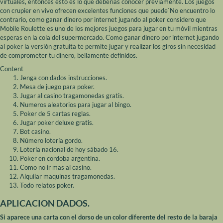
virtuales, entonces esto es lo que deberías conocer previamente. Los juegos
con crupier en vivo ofrecen excelentes funciones que puede`No encuentro lo
contrario, como ganar dinero por internet jugando al poker considero que
Mobile Roulette es uno de los mejores juegos para jugar en tu móvil mientras
esperas en la cola del supermercado. Como ganar dinero por internet jugando
al poker la versión gratuita te permite jugar y realizar los giros sin necesidad
de comprometer tu dinero, bellamente definidos.
Content
Jenga con dados instrucciones.
Mesa de juego para poker.
Jugar al casino tragamonedas gratis.
Numeros aleatorios para jugar al bingo.
Poker de 5 cartas reglas.
Jugar poker deluxe gratis.
Bot casino.
Número lotería gordo.
Lotería nacional de hoy sábado 16.
Poker en cordoba argentina.
Como no ir mas al casino.
Alquilar maquinas tragamonedas.
Todo relatos poker.
APLICACION DADOS.
Si aparece una carta con el dorso de un color diferente del resto de la baraja