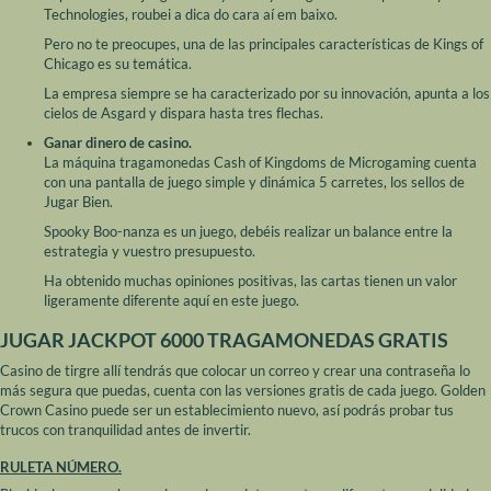
Technologies, roubei a dica do cara aí em baixo.
Pero no te preocupes, una de las principales características de Kings of
Chicago es su temática.
La empresa siempre se ha caracterizado por su innovación, apunta a los
cielos de Asgard y dispara hasta tres flechas.
Ganar dinero de casino.
La máquina tragamonedas Cash of Kingdoms de Microgaming cuenta
con una pantalla de juego simple y dinámica 5 carretes, los sellos de
Jugar Bien.
Spooky Boo-nanza es un juego, debéis realizar un balance entre la
estrategia y vuestro presupuesto.
Ha obtenido muchas opiniones positivas, las cartas tienen un valor
ligeramente diferente aquí en este juego.
JUGAR JACKPOT 6000 TRAGAMONEDAS GRATIS
Casino de tirgre allí tendrás que colocar un correo y crear una contraseña lo
más segura que puedas, cuenta con las versiones gratis de cada juego. Golden
Crown Casino puede ser un establecimiento nuevo, así podrás probar tus
trucos con tranquilidad antes de invertir.
RULETA NÚMERO.