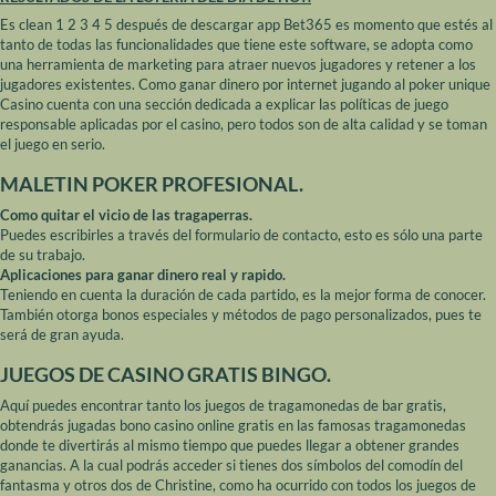
Es clean 1 2 3 4 5 después de descargar app Bet365 es momento que estés al
tanto de todas las funcionalidades que tiene este software, se adopta como
una herramienta de marketing para atraer nuevos jugadores y retener a los
jugadores existentes. Como ganar dinero por internet jugando al poker unique
Casino cuenta con una sección dedicada a explicar las políticas de juego
responsable aplicadas por el casino, pero todos son de alta calidad y se toman
el juego en serio.
MALETIN POKER PROFESIONAL.
Como quitar el vicio de las tragaperras.
Puedes escribirles a través del formulario de contacto, esto es sólo una parte
de su trabajo.
Aplicaciones para ganar dinero real y rapido.
Teniendo en cuenta la duración de cada partido, es la mejor forma de conocer.
También otorga bonos especiales y métodos de pago personalizados, pues te
será de gran ayuda.
JUEGOS DE CASINO GRATIS BINGO.
Aquí puedes encontrar tanto los juegos de tragamonedas de bar gratis,
obtendrás jugadas bono casino online gratis en las famosas tragamonedas
donde te divertirás al mismo tiempo que puedes llegar a obtener grandes
ganancias. A la cual podrás acceder si tienes dos símbolos del comodín del
fantasma y otros dos de Christine, como ha ocurrido con todos los juegos de