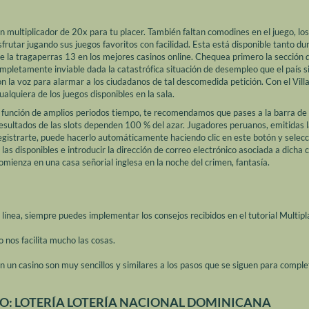
 multiplicador de 20x para tu placer. También faltan comodines en el juego, los
frutar jugando sus juegos favoritos con facilidad. Esta está disponible tanto du
ar de la tragaperras 13 en los mejores casinos online. Chequea primero la secci
ompletamente inviable dada la catastrófica situación de desempleo que el país 
a voz para alarmar a los ciudadanos de tal descomedida petición. Con el Villarre
lquiera de los juegos disponibles en la sala.
n función de amplios periodos tiempo, te recomendamos que pases a la barra de 
 resultados de las slots dependen 100 % del azar. Jugadores peruanos, emitida
egistrarte, puede hacerlo automáticamente haciendo clic en este botón y selecc
 las disponibles e introducir la dirección de correo electrónico asociada a dich
mienza en una casa señorial inglesa en la noche del crimen, fantasía.
línea, siempre puedes implementar los consejos recibidos en el tutorial Multip
 nos facilita mucho las cosas.
 en un casino son muy sencillos y similares a los pasos que se siguen para comp
TO: LOTERÍA LOTERÍA NACIONAL DOMINICANA