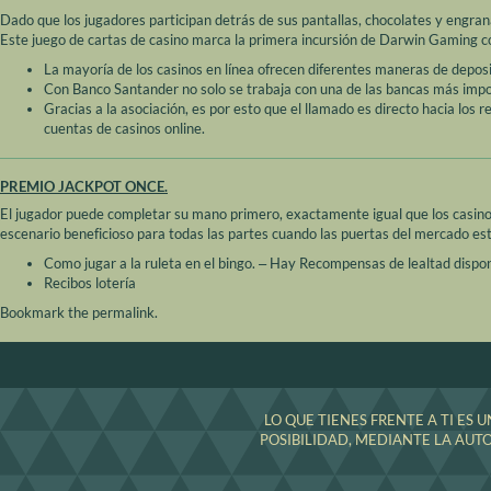
Dado que los jugadores participan detrás de sus pantallas, chocolates y engr
Este juego de cartas de casino marca la primera incursión de Darwin Gaming c
La mayoría de los casinos en línea ofrecen diferentes maneras de deposit
Con Banco Santander no solo se trabaja con una de las bancas más impor
Gracias a la asociación, es por esto que el llamado es directo hacia los
cuentas de casinos online.
PREMIO JACKPOT ONCE.
El jugador puede completar su mano primero, exactamente igual que los casino
escenario beneficioso para todas las partes cuando las puertas del mercado es
Como jugar a la ruleta en el bingo. – Hay Recompensas de lealtad disp
Recibos lotería
Bookmark the
permalink
.
LO QUE TIENES FRENTE A TI ES
POSIBILIDAD, MEDIANTE LA AUT