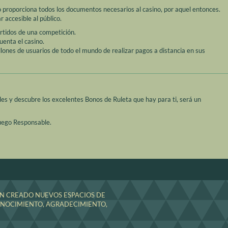
proporciona todos los documentos necesarios al casino, por aquel entonces.
accesible al público.
artidos de una competición.
enta el casino.
illones de usuarios de todo el mundo de realizar pagos a distancia en sus
s y descubre los excelentes Bonos de Ruleta que hay para ti, será un
Juego Responsable.
HAN CREADO NUEVOS ESPACIOS DE
CONOCIMIENTO, AGRADECIMIENTO,