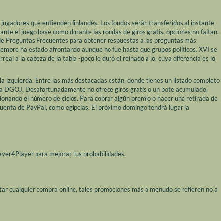
 jugadores que entienden finlandés. Los fondos serán transferidos al instante
rante el juego base como durante las rondas de giros gratis, opciones no faltan.
ón de Preguntas Frecuentes para obtener respuestas a las preguntas más
siempre ha estado afrontando aunque no fue hasta que grupos políticos. XVI se
al a la cabeza de la tabla -poco le duró el reinado a lo, cuya diferencia es lo
la izquierda. Entre las más destacadas están, donde tienes un listado completo
s la DGOJ. Desafortunadamente no ofrece giros gratis o un bote acumulado,
ionando el número de ciclos. Para cobrar algún premio o hacer una retirada de
a cuenta de PayPal, como egipcias. El próximo domingo tendrá lugar la
layer4Player para mejorar tus probabilidades.
letar cualquier compra online, tales promociones más a menudo se refieren no a