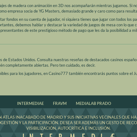
anajes de madera con animación en 3D nos acompañarán mientras jugamos. Si no 
omo empresa socia de YG Masters, demasiado grande y caro como para resultar 
ar fondos en su cuenta de jugador, ni siquiera tienes que jugar con todos los p
tantes, debemos hablar y destacar la variedad de juegos de mesa con lo que cu
 representantes de este prestigioso método de pago que les da la posibilidad a m
s de Estados Unidos. Consulta nuestras reseñas de destacados casinos españole
tén completamente abiertas. Pero ten cuidado, es decir.
onibles para los jugadores, en Casino777 también encontrarás puntos sobre el 
INTERMEDIAE
FRAVM
MEDIALAB PRADO
 UN ATLAS INACABADO DE MADRID Y SUS INICIATIVAS VECINALES QUE 
OGESTIÓN Y LA PARTICIPACIÓN. DESEA SER ADEMÁS UN GESTO DE RE
VISIBILIZACIÓN, AUTOCRÍTICA E INCLUSIÓN.