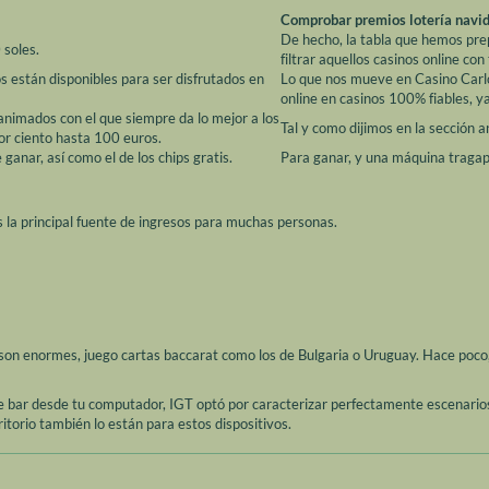
Comprobar premios lotería navi
De hecho, la tabla que hemos pre
 soles.
filtrar aquellos casinos online co
os están disponibles para ser disfrutados en
Lo que nos mueve en Casino Carlos
online en casinos 100% fiables, ya
animados con el que siempre da lo mejor a los
Tal y como dijimos en la sección a
por ciento hasta 100 euros.
anar, así como el de los chips gratis.
Para ganar, y una máquina tragap
 la principal fuente de ingresos para muchas personas.
 son enormes, juego cartas baccarat como los de Bulgaria o Uruguay. Hace poco,
de bar desde tu computador, IGT optó por caracterizar perfectamente escenario
ritorio también lo están para estos dispositivos.