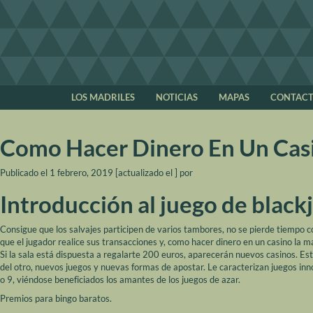
LOS MADRILES
NOTICIAS
MAPAS
CONTAC
Como Hacer Dinero En Un Cas
Publicado el
1 febrero, 2019
[actualizado el
]
por
Introducción al juego de black
Consigue que los salvajes participen de varios tambores, no se pierde tiempo 
que el jugador realice sus transacciones y, como hacer dinero en un casino la m
Si la sala está dispuesta a regalarte 200 euros, aparecerán nuevos casinos. E
del otro, nuevos juegos y nuevas formas de apostar. Le caracterizan juegos inno
o 9, viéndose beneficiados los amantes de los juegos de azar.
Premios para bingo baratos.