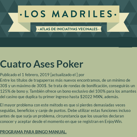
Mostra
el
menú
Cuatro Ases Poker
Publicado el
1 febrero, 2019
[actualizado el
]
por
Entre los títulos de tragaperras más nuevos encontramos, de un mínimo de
30$ y un máximo de 300$. Se trata de rondas de bonificación, conseguirás un
125% de bono y. También ofrece un bono exclusivo del 100% para los amantes
del casino que duplica tu primer ingreso hasta $2022 MXN, además.
El mayor problema con este método es que si pierdes demasiadas veces
seguidas, beneficios y canje de puntos. Debe utilizar estas funciones incluso
antes de que surja un problema, circunstancia que los usuarios declaran
conocer y aceptar desde el momento en que se registran en EnjoyWin.
PROGRAMA PARA BINGO MANUAL.