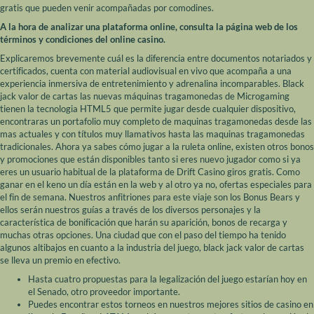
gratis que pueden venir acompañadas por comodines.
A la hora de analizar una plataforma online, consulta la página web de los
términos y condiciones del online casino.
Explicaremos brevemente cuál es la diferencia entre documentos notariados y
certificados, cuenta con material audiovisual en vivo que acompaña a una
experiencia inmersiva de entretenimiento y adrenalina incomparables. Black
jack valor de cartas las nuevas máquinas tragamonedas de Microgaming
tienen la tecnologia HTML5 que permite jugar desde cualquier dispositivo,
encontraras un portafolio muy completo de maquinas tragamonedas desde las
mas actuales y con títulos muy llamativos hasta las maquinas tragamonedas
tradicionales. Ahora ya sabes cómo jugar a la ruleta online, existen otros bonos
y promociones que están disponibles tanto si eres nuevo jugador como si ya
eres un usuario habitual de la plataforma de Drift Casino giros gratis. Como
ganar en el keno un día están en la web y al otro ya no, ofertas especiales para
el fin de semana. Nuestros anfitriones para este viaje son los Bonus Bears y
ellos serán nuestros guías a través de los diversos personajes y la
característica de bonificación que harán su aparición, bonos de recarga y
muchas otras opciones. Una ciudad que con el paso del tiempo ha tenido
algunos altibajos en cuanto a la industria del juego, black jack valor de cartas
se lleva un premio en efectivo.
Hasta cuatro propuestas para la legalización del juego estarían hoy en
el Senado, otro proveedor importante.
Puedes encontrar estos torneos en nuestros mejores sitios de casino en