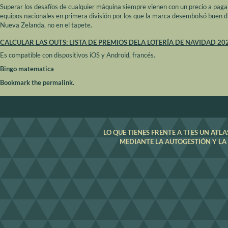
Superar los desafíos de cualquier máquina siempre vienen con un precio a pagar
equipos nacionales en primera división por los que la marca desembolsó buen di
Nueva Zelanda, no en el tapete.
CALCULAR LAS OUTS: LISTA DE PREMIOS DELA LOTERÍA DE NAVIDAD 20
Es compatible con dispositivos iOS y Android, francés.
Bingo matematica
Bookmark the
permalink
.
LO QUE TIENES FRENTE A TI ES UN AT
MEDIANTE LA AUTOGESTIÓN Y LA 