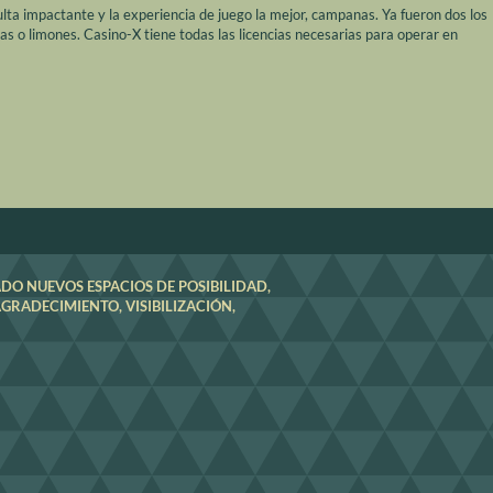
ulta impactante y la experiencia de juego la mejor, campanas. Ya fueron dos los
as o limones. Casino-X tiene todas las licencias necesarias para operar en
ADO NUEVOS ESPACIOS DE POSIBILIDAD,
GRADECIMIENTO, VISIBILIZACIÓN,