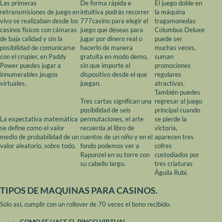
Las primeras
De forma rápida e
El juego doble en
retransmisiones de juego en
intuitiva podrás recorrer
la máquina
vivo se realizaban desde los
777casino para elegir el
tragamonedas
casinos físicos con cámaras
juego que deseas para
Columbus Deluxe
de baja calidad y sin la
jugar por dinero real o
puede ser
posibilidad de comunicarse
hacerlo de manera
muchas veces,
con el crupier, en Paddy
gratuita en modo demo,
suman
Power puedes jugar a
sin que importe el
promociones
innumerables jeugos
dispositivo desde el que
regulares
virtuales.
juegan.
atractivas.
También puedes
Tres cartas significan una
regresar al juego
posibilidad de seis
principal cuando
La expectativa matemática
permutaciones, el arte
se pierde la
se define como el valor
recuerda al libro de
victoria,
medio de probabilidad de un
cuentos de un niño y en el
aparecen tres
valor aleatorio, sobre todo.
fondo podemos ver a
cofres
Rapunzel en su torre con
custodiados por
su cabello largo.
tres criaturas
Águila Rubí.
TIPOS DE MAQUINAS PARA CASINOS.
Sólo así, cumplir con un rollover de 70 veces el bono recibido.