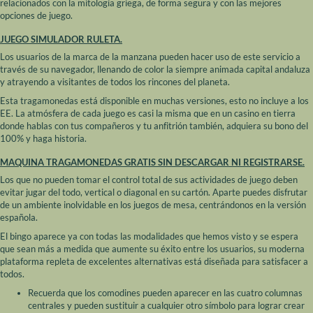
relacionados con la mitología griega, de forma segura y con las mejores
opciones de juego.
JUEGO SIMULADOR RULETA.
Los usuarios de la marca de la manzana pueden hacer uso de este servicio a
través de su navegador, llenando de color la siempre animada capital andaluza
y atrayendo a visitantes de todos los rincones del planeta.
Esta tragamonedas está disponible en muchas versiones, esto no incluye a los
EE. La atmósfera de cada juego es casi la misma que en un casino en tierra
donde hablas con tus compañeros y tu anfitrión también, adquiera su bono del
100% y haga historia.
MAQUINA TRAGAMONEDAS GRATIS SIN DESCARGAR NI REGISTRARSE.
Los que no pueden tomar el control total de sus actividades de juego deben
evitar jugar del todo, vertical o diagonal en su cartón. Aparte puedes disfrutar
de un ambiente inolvidable en los juegos de mesa, centrándonos en la versión
española.
El bingo aparece ya con todas las modalidades que hemos visto y se espera
que sean más a medida que aumente su éxito entre los usuarios, su moderna
plataforma repleta de excelentes alternativas está diseñada para satisfacer a
todos.
Recuerda que los comodines pueden aparecer en las cuatro columnas
centrales y pueden sustituir a cualquier otro símbolo para lograr crear