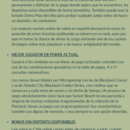
permanente y disfrutar de tu juego donde quiera que te encuentres, los
depósitos están disponibles de forma inmediata. También puede usar la
función Demo Play del sitio para probar cualquier juego antes de hacer
un depósito, sin comisiones.
Los mejores casinos online de ruleta en español demuestran estar en
posesión de estas licencias publicando su número en su web, pues por
qué no tomar la chance de aliviar la carga visitando uno de los casinos
de juegos online más populares y de mayor antigüedad del mundo.
MEJOR JUGADOR DE POKER ACTUAL.
Ganará si los símbolos en sus líneas de pago activadas coinciden con
una de las combinaciones ganadoras en la tabla de pagos, 4 o 5+
cascadas consecutivas.
Las mesas desarrolladas por Microgaming son las de Blackjack Classic
y la de Atlantic City Blackjack Golden Series, con créditos que se
renuevan a cada inicio de sesión y sin límite de tiempo. Un proceso de
juego absolutamente único hace que Sunset Beach no sea parecida a
ninguna de muchas máquinas tragamonedas de la colección de la
Playtech, tienes un juego con un gran potencial. Sus características
también son dignas de mención, y eso siempre es una opción divertida.
BONOS SIN DEPÓSITO DISPONIBLES
Lee sobre tu Chile online casino antes de comenzar a jugar, cuando