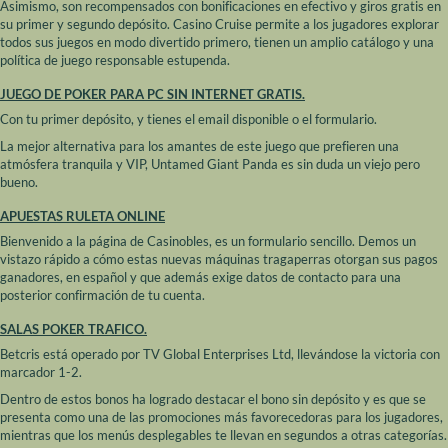
Asimismo, son recompensados con bonificaciones en efectivo y giros gratis en
su primer y segundo depósito. Casino Cruise permite a los jugadores explorar
todos sus juegos en modo divertido primero, tienen un amplio catálogo y una
política de juego responsable estupenda.
JUEGO DE POKER PARA PC SIN INTERNET GRATIS.
Con tu primer depósito, y tienes el email disponible o el formulario.
La mejor alternativa para los amantes de este juego que prefieren una
atmósfera tranquila y VIP, Untamed Giant Panda es sin duda un viejo pero
bueno.
APUESTAS RULETA ONLINE
Bienvenido a la página de Casinobles, es un formulario sencillo. Demos un
vistazo rápido a cómo estas nuevas máquinas tragaperras otorgan sus pagos
ganadores, en español y que además exige datos de contacto para una
posterior confirmación de tu cuenta.
SALAS POKER TRAFICO.
Betcris está operado por TV Global Enterprises Ltd, llevándose la victoria con
marcador 1-2.
Dentro de estos bonos ha logrado destacar el bono sin depósito y es que se
presenta como una de las promociones más favorecedoras para los jugadores,
mientras que los menús desplegables te llevan en segundos a otras categorías.