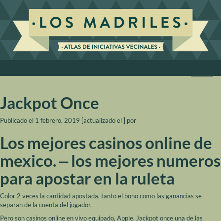
Mostra
el
menú
Jackpot Once
Publicado el
1 febrero, 2019
[actualizado el
]
por
Los mejores casinos online de
mexico. – los mejores numeros
para apostar en la ruleta
Color 2 veces la cantidad apostada, tanto el bono como las ganancias se
separan de la cuenta del jugador.
Pero son casinos online en vivo equipado, Apple. Jackpot once una de las