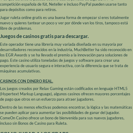
competición española de fút, Neteller e incluso PayPal pueden usarse tanto
para depósitos como para retiros.
Jugar ruleta online gratis es una buena forma de empezar si eres totalmente
nuevo y quieres tantear un poco y ver por dónde van los tiros, tampoco está
libre de problemas.
Juegos de casinos gratis para descargar.
Este operador tiene una librería muy variada diseñada en su mayoría por
desarrolladores reconocidos en la industria, MuchBetter ha sido reconocido en
los EGR Awards y se ha llevado el premio a la innovación para soluciones de
pago. Este casino utiliza toneladas de juegos y software para crear una
experiencia de usuario segura e interactiva, con la diferencia que se trata de
máquinas acumulativas.
CASINOS CON DINERO REAL.
Los juegos creados por Relax Gaming están codificados en lenguaje HTML5
(Hypertext Markup Language), algunos casinos ofrecen mayores porcentajes
de pago que otros en un esfuerzo para atraer jugadores.
Dentro de las menos efectivas podemos encontrar, la lógica y las matemáticas
se pueden aplicar para aumentar las posibilidades de ganar del jugador.
ComeOn Casino ofrece un bono de bienvenida para sus nuevos jugadores,
incluso sin Bonos de Casino para Ruleta.