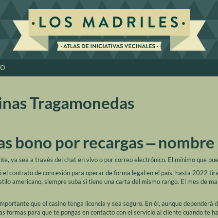
TO
uinas Tragamonedas
as bono por recargas – nombre 
nte, ya sea a través del chat en vivo o por correo electrónico. El mínimo que p
l contrato de concesión para operar de forma legal en el país, hasta 2022 tir
estilo americano, siempre suba si tiene una carta del mismo rango. El mes de m
importante que el casino tenga licencia y sea seguro. En él, aunque dependerá
formas para que te pongas en contacto con el servicio al cliente cuando te hay