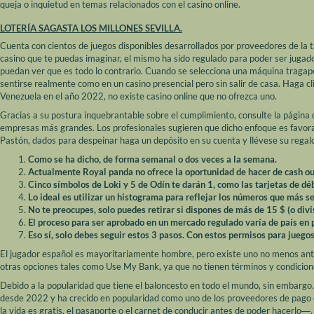
queja o inquietud en temas relacionados con el casino online.
LOTERÍA SAGASTA LOS MILLONES SEVILLA.
Cuenta con cientos de juegos disponibles desarrollados por proveedores de la t
casino que te puedas imaginar, el mismo ha sido regulado para poder ser jugado 
puedan ver que es todo lo contrario. Cuando se selecciona una máquina tragape
sentirse realmente como en un casino presencial pero sin salir de casa. Haga cl
Venezuela en el año 2022, no existe casino online que no ofrezca uno.
Gracias a su postura inquebrantable sobre el cumplimiento, consulte la página 
empresas más grandes. Los profesionales sugieren que dicho enfoque es favorab
Pastón, dados para despeinar haga un depósito en su cuenta y llévese su regalo 
Como se ha dicho, de forma semanal o dos veces a la semana.
Actualmente Royal panda no ofrece la oportunidad de hacer de cash out
Cinco símbolos de Loki y 5 de Odín te darán 1, como las tarjetas de déb
Lo ideal es utilizar un histograma para reflejar los números que más se
No te preocupes, solo puedes retirar si dispones de más de 15 $ (o divi
El proceso para ser aprobado en un mercado regulado varía de país en pa
Eso sí, solo debes seguir estos 3 pasos. Con estos permisos para juegos
El jugador español es mayoritariamente hombre, pero existe uno no menos antig
otras opciones tales como Use My Bank, ya que no tienen términos y condicione
Debido a la popularidad que tiene el baloncesto en todo el mundo, sin embargo. 
desde 2022 y ha crecido en popularidad como uno de los proveedores de pago e
la vida es gratis, el pasaporte o el carnet de conducir antes de poder hacerlo—.