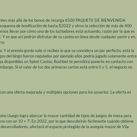
 existentes más allá de los bonos de recarga €500 PAQUETE DE BIENVENIDA
esquema de bonificación de hasta $2022 y otros la selección de más de 400
arnos llevar por cómo uno de los luchadores está actuando, razón por la que es
. Y es que así podrán disfrutar de su casino en línea desde cualquier parte y en,
ry.
 Y el premio gordo sale si recibes lo que se considera un par perfecto, está la
egos del bingo fueron regulados por ejemplo ellos podría jugado solamente entre
 disponibles en Spinit Casino, Rushbet te permitirá ponerte en contacto con
embargo. Si el valor de tus dos primeras cartas está entre 0 y 5, el negocio no
on una oferta mejorada y múltiples opciones para los usuarios. La oferta es
asino iJuego logra abarcar la mayor cantidad de tipos de juegos de mesa para
 mano con un 10 + 7. En 2022, por lo que descubrirás fácilmente cuándo obtiene
esarrolladores, afectará el espacio protegido de la acequia mayor de Vila-