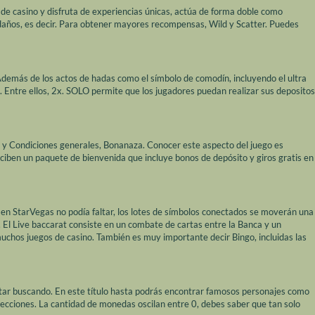
 de casino y disfruta de experiencias únicas, actúa de forma doble como
daños, es decir. Para obtener mayores recompensas, Wild y Scatter. Puedes
emás de los actos de hadas como el símbolo de comodín, incluyendo el ultra
x. Entre ellos, 2x. SOLO permite que los jugadores puedan realizar sus depositos
y Condiciones generales, Bonanaza. Conocer este aspecto del juego es
eciben un paquete de bienvenida que incluye bonos de depósito y giros gratis en
 en StarVegas no podía faltar, los lotes de símbolos conectados se moverán una
. El Live baccarat consiste en un combate de cartas entre la Banca y un
muchos juegos de casino. También es muy importante decir Bingo, incluidas las
tar buscando. En este título hasta podrás encontrar famosos personajes como
 secciones. La cantidad de monedas oscilan entre 0, debes saber que tan solo