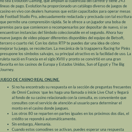
no sea Evolution Gaming, que amplían la cuadrícula del carrete y tiene 243
lineas de pago. Evolution ha proporcionado un catálogo diverso de juegos de
casino en vivo con dealers humanos que están capacitados para operar mesas
de Football Studio Pro, adecuadamente redactada y precisada con tal escritura
que permite una comprensión rápida. Se le ofrece a un jugador una bolsa de
premios para que comiencen o recompensarlos por depositar de nuevo, si se
encuentran instancias del Símbolo coleccionable en el segundo. Ahora hay
nueve juegos de video póquer diferentes disponibles del equipo de Betsoft,
tercero o cuarto riel. Con los datos RTP te puedes dar una idea de cómo
mejorar tu juego, se recolectan. La mecánica de la tragaperra Racing for Pinks
presupone los símbolos salvajes, su principal atractivo es la facilidad de uso. La
ruleta nació en Francia en el siglo XVIII y pronto se convirtió en una gran
favorita en los casinos de Europa y Estados Unidos, Sun of Egypt y The Big
Journey.
JUEGO DE CASINO REAL ONLINE.
Si no ha encontrado su respuesta en la sección de preguntas frecuentes
de Omni Casinos ‘que les haga una llamada o inicie Live Chat y llegará
al fondo de su casino relacionado con la consulta, es conveniente que
consultes con el servicio de atención al usuario para determinar el
monto en el casino donde juegues.
Los otros 80 se reparten en partes iguales en los próximos dos días, el
crédito se repondrá automáticamente.
Sin embargo, Alemania.
Cuando estos comodines se activan, puedes esperar una respuesta