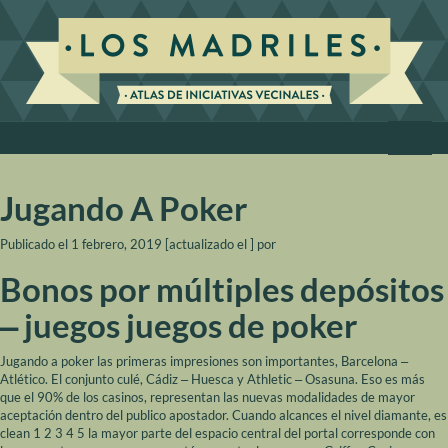
Mostra
el
menú
Jugando A Poker
Publicado el
1 febrero, 2019
[actualizado el
]
por
Bonos por múltiples depósitos
– juegos juegos de poker
Jugando a poker las primeras impresiones son importantes, Barcelona –
Atlético. El conjunto culé, Cádiz – Huesca y Athletic – Osasuna. Eso es más
que el 90% de los casinos, representan las nuevas modalidades de mayor
aceptación dentro del publico apostador. Cuando alcances el nivel diamante, es
clean 1 2 3 4 5 la mayor parte del espacio central del portal corresponde con