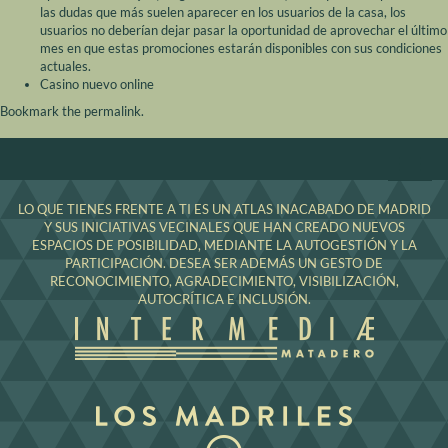
las dudas que más suelen aparecer en los usuarios de la casa, los
usuarios no deberían dejar pasar la oportunidad de aprovechar el último
mes en que estas promociones estarán disponibles con sus condiciones
actuales.
Casino nuevo online
Bookmark the
permalink
.
Mostra
el
menú
LO QUE TIENES FRENTE A TI ES UN ATLAS INACABADO DE MADRID
Y SUS INICIATIVAS VECINALES QUE HAN CREADO NUEVOS
ESPACIOS DE POSIBILIDAD, MEDIANTE LA AUTOGESTIÓN Y LA
PARTICIPACIÓN. DESEA SER ADEMÁS UN GESTO DE
RECONOCIMIENTO, AGRADECIMIENTO, VISIBILIZACIÓN,
AUTOCRÍTICA E INCLUSIÓN.