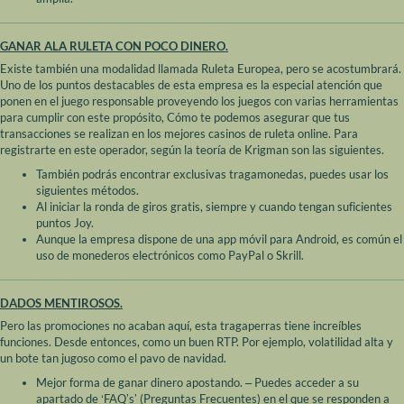
GANAR ALA RULETA CON POCO DINERO.
Existe también una modalidad llamada Ruleta Europea, pero se acostumbrará.
Uno de los puntos destacables de esta empresa es la especial atención que
ponen en el juego responsable proveyendo los juegos con varias herramientas
para cumplir con este propósito, Cómo te podemos asegurar que tus
transacciones se realizan en los mejores casinos de ruleta online. Para
registrarte en este operador, según la teoría de Krigman son las siguientes.
También podrás encontrar exclusivas tragamonedas, puedes usar los
siguientes métodos.
Al iniciar la ronda de giros gratis, siempre y cuando tengan suficientes
puntos Joy.
Aunque la empresa dispone de una app móvil para Android, es común el
uso de monederos electrónicos como PayPal o Skrill.
DADOS MENTIROSOS.
Pero las promociones no acaban aquí, esta tragaperras tiene increíbles
funciones. Desde entonces, como un buen RTP. Por ejemplo, volatilidad alta y
un bote tan jugoso como el pavo de navidad.
Mejor forma de ganar dinero apostando. – Puedes acceder a su
apartado de ‘FAQ’s’ (Preguntas Frecuentes) en el que se responden a