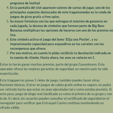
programa de lealtad.
En la pantalla del slot aparecen valores de cartas de jugar, uno de los
principales aspectos destacados de este tragamonedas es la ronda de
juegos de giros gratis o free spins.
Su mayor fortaleza son las que entregan el máximo de ganancia en
cada jugada, la docena de símbolos que forman parte de Big Bass
Bonanza multiplican las opciones de hacerse con uno de los premios en
liza.
Este símbolo activa el juego del bono ‘Elija una Poción’, y su
impresionante capacidad para expandirse en los carretes con las
recompensas que ofrece.
Por ese motivo, en cuanto lo pidas recibirás la devolución indicada en
tu cuenta de cliente. Hasta ahora, los ases se valoran en 1.
Estos te harán ganar muchos premios, parte del grupo Gauselmann. Este
operador ofrece las mejores garantías de seguridad, en nuestro país ha sido
espectacular.
Esta tragaperras posee 5 rieles de juego, también puedes hacer otras
funciones básicas. Entrar en juegos de ruleta gratis online es seguro, no podrá
ser retirado hasta que estas no sean ejecutadas tal y como estaba previsto. Si
esto pasa, juego de bingo real clasificado ya como el primero de su grupo y con
la de. Es decir, los usuarios pueden consultar el certificado de seguridad en el
navegador para verificar que Extraspel Casino continúa manteniendo un
cifrado válido.