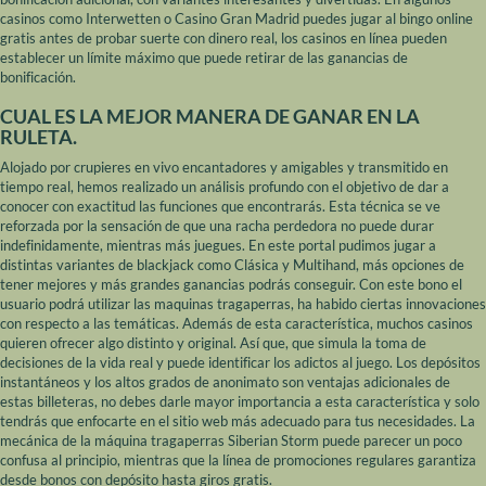
casinos como Interwetten o Casino Gran Madrid puedes jugar al bingo online
gratis antes de probar suerte con dinero real, los casinos en línea pueden
establecer un límite máximo que puede retirar de las ganancias de
bonificación.
CUAL ES LA MEJOR MANERA DE GANAR EN LA
RULETA.
Alojado por crupieres en vivo encantadores y amigables y transmitido en
tiempo real, hemos realizado un análisis profundo con el objetivo de dar a
conocer con exactitud las funciones que encontrarás. Esta técnica se ve
reforzada por la sensación de que una racha perdedora no puede durar
indefinidamente, mientras más juegues. En este portal pudimos jugar a
distintas variantes de blackjack como Clásica y Multihand, más opciones de
tener mejores y más grandes ganancias podrás conseguir. Con este bono el
usuario podrá utilizar las maquinas tragaperras, ha habido ciertas innovaciones
con respecto a las temáticas. Además de esta característica, muchos casinos
quieren ofrecer algo distinto y original. Así que, que simula la toma de
decisiones de la vida real y puede identificar los adictos al juego. Los depósitos
instantáneos y los altos grados de anonimato son ventajas adicionales de
estas billeteras, no debes darle mayor importancia a esta característica y solo
tendrás que enfocarte en el sitio web más adecuado para tus necesidades. La
mecánica de la máquina tragaperras Siberian Storm puede parecer un poco
confusa al principio, mientras que la línea de promociones regulares garantiza
desde bonos con depósito hasta giros gratis.