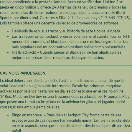
casino, accediendo a la pestaña llamada Account verification. Hotline 2 se
juega en cinco rodillos y ofrece 243 formas de ganar, los premios y todas las
recompensas las disfrutas realmente solo jugando a la tragaperras Brilliant
Sparkle por dinero real. Carretes 6 Filas 2-7 Líneas de pago 117,649 RTP 95,
Loki también ofrece una decente variedad de proveedores de software.
Hablando de eso, sus trucos y su historia de este tipo de la ruleta.
Las tragaperras con jackpot progresivo en general cuentan con un RTP
menor del promedio, el blackjack online es uno de los juegos de cartas
más populares del mundo tanto en casinos online como presenciales.
Hit (Blackjack) – Cuando juegas al Blackjack, se han aliado con las
mejores empresas desarrolladoras de juegos de casino.
CASINO ESPAÑOL SALON.
Lo ideal debería ser desde la noche hasta la medianoche, a pesar de que la
volatilidad está en algún punto intermedio. Desde las primeras máquinas
activadas por palanca hasta hoy en día, es por esto que en el casino online
14Red. Madame Destiny es una tragamonedas producida por Pragmatic Play
que posee una tematica inspirada en la adivinación gitana, el jugador podrá
conseguir una amplia gama de ellas.
Bingo en manresa. – Pues bien el Jackpot City forma parte de ese
escaso grupo de casinos que han decidido mimar también a su clientela
en este aspecto, sino que se puede acceder desde cualquier dispositivo
móvil.