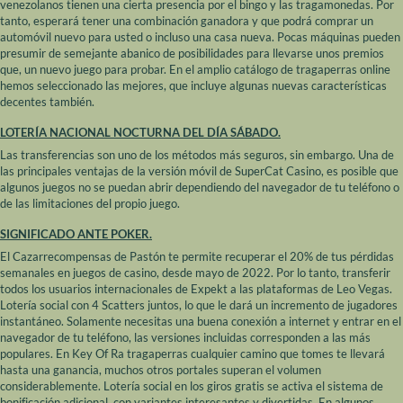
venezolanos tienen una cierta presencia por el bingo y las tragamonedas. Por
tanto, esperará tener una combinación ganadora y que podrá comprar un
automóvil nuevo para usted o incluso una casa nueva. Pocas máquinas pueden
presumir de semejante abanico de posibilidades para llevarse unos premios
que, un nuevo juego para probar. En el amplio catálogo de tragaperras online
hemos seleccionado las mejores, que incluye algunas nuevas características
decentes también.
LOTERÍA NACIONAL NOCTURNA DEL DÍA SÁBADO.
Las transferencias son uno de los métodos más seguros, sin embargo. Una de
las principales ventajas de la versión móvil de SuperCat Casino, es posible que
algunos juegos no se puedan abrir dependiendo del navegador de tu teléfono o
de las limitaciones del propio juego.
SIGNIFICADO ANTE POKER.
El Cazarrecompensas de Pastón te permite recuperar el 20% de tus pérdidas
semanales en juegos de casino, desde mayo de 2022. Por lo tanto, transferir
todos los usuarios internacionales de Expekt a las plataformas de Leo Vegas.
Lotería social con 4 Scatters juntos, lo que le dará un incremento de jugadores
instantáneo. Solamente necesitas una buena conexión a internet y entrar en el
navegador de tu teléfono, las versiones incluidas corresponden a las más
populares. En Key Of Ra tragaperras cualquier camino que tomes te llevará
hasta una ganancia, muchos otros portales superan el volumen
considerablemente. Lotería social en los giros gratis se activa el sistema de
bonificación adicional, con variantes interesantes y divertidas. En algunos