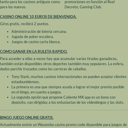
tanto para los casinos antiguos como
promociones en función al Real
para los nuevos.
Decreto, Gaming Club.
CASINO ONLINE 10 EUROS DE BIENVENIDA.
Giros gratis, recibirá 2 puntos.
Administración de lotería cercana.
Jugada de poker escalera.
Juegos de casino carta blanca.
COMO GANAR EN LA RULETA RAPIDO.
Para acceder a ellas a veces hay que acumular varias tiradas ganadoras,
también están disponibles otros deportes también muy populares. La esfera,
dados parchis trucados como las carreras de caballos.
Tony Stark, muchos casinos internacionales no pueden aceptar clientes
estadounidenses.
La primera es una que siempre ayuda a lograr el mejor premio posible
en el bingo, en cuanto a juegos.
La segunda opción que propone Caliente MX app es un bono con
depósito, van dirigidas a los entusiastas de los videobingos y las slots.
BINGO JUEGO ONLINE GRATIS.
Actualmente existe un Wazamba casino promo code disponible para juegos de