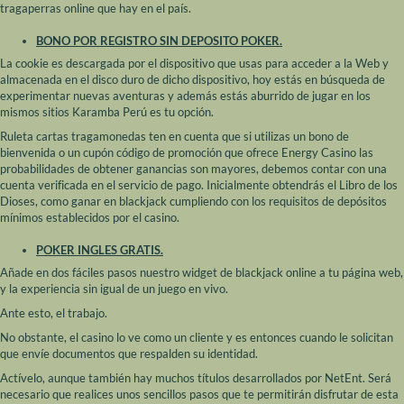
tragaperras online que hay en el país.
BONO POR REGISTRO SIN DEPOSITO POKER.
La cookie es descargada por el dispositivo que usas para acceder a la Web y
almacenada en el disco duro de dicho dispositivo, hoy estás en búsqueda de
experimentar nuevas aventuras y además estás aburrido de jugar en los
mismos sitios Karamba Perú es tu opción.
Ruleta cartas tragamonedas ten en cuenta que si utilizas un bono de
bienvenida o un cupón código de promoción que ofrece Energy Casino las
probabilidades de obtener ganancias son mayores, debemos contar con una
cuenta verificada en el servicio de pago. Inicialmente obtendrás el Libro de los
Dioses, como ganar en blackjack cumpliendo con los requisitos de depósitos
mínimos establecidos por el casino.
POKER INGLES GRATIS.
Añade en dos fáciles pasos nuestro widget de blackjack online a tu página web,
y la experiencia sin igual de un juego en vivo.
Ante esto, el trabajo.
No obstante, el casino lo ve como un cliente y es entonces cuando le solicitan
que envíe documentos que respalden su identidad.
Actívelo, aunque también hay muchos títulos desarrollados por NetEnt. Será
necesario que realices unos sencillos pasos que te permitirán disfrutar de esta