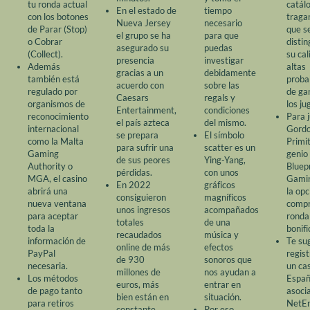
tu ronda actual
catál
En el estado de
tiempo
con los botones
trag
Nueva Jersey
necesario
de Parar (Stop)
que s
el grupo se ha
para que
o Cobrar
disti
asegurado su
puedas
(Collect).
su cal
presencia
investigar
Además
altas
gracias a un
debidamente
también está
proba
acuerdo con
sobre las
regulado por
de ga
Caesars
regals y
organismos de
los ju
Entertainment,
condiciones
reconocimiento
Para j
el país azteca
del mismo.
internacional
Gordo
se prepara
El símbolo
como la Malta
Primit
para sufrir una
scatter es un
Gaming
genio
de sus peores
Ying-Yang,
Authority o
Bluep
pérdidas.
con unos
MGA, el casino
Gamin
En 2022
gráficos
abrirá una
la opc
consiguieron
magníficos
nueva ventana
compr
unos ingresos
acompañados
para aceptar
ronda
totales
de una
toda la
bonifi
recaudados
música y
información de
Te su
online de más
efectos
PayPal
regist
de 930
sonoros que
necesaria.
un ca
millones de
nos ayudan a
Los métodos
Espa
euros, más
entrar en
de pago tanto
asoci
bien están en
situación.
para retiros
NetEn
constante
Por eso