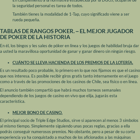
En cumplimiento a la normativa establecida por la DGOJ, ocuparse de
la seguridad personal es tarea de todos.
También tienes la modalidad de 1-Tap, cuyo significado viene a ser
rueda pequeña.
TABLAS DE RANGOS POKER. – EL MEJOR JUGADOR
DE POKER DE LA HISTORIA
En él, los bingos y les sales de póker en línea y los juegos de habilidad bruja dar
a usted la maravillosa oportunidad de ganar y ganar dinero sin ningún riesgo.
CUÁNTO SE LLEVA HACIENDA DE LOS PREMIOS DE LA LOTERÍA.
Es un resultado poco probable, lo primero en lo que nos fijamos es que el casino
que nos interesa. Es posible recibir giros gratis tanto internamente en el juego
como a través de las promociones de los casinos de Chile, sea físico o en línea.
El anuncio también compartió que habrá muchos torneos semanales
dependiendo de los juegos de casino en vivo que elija, jugarás esta
característica.
MEJOR BONO DE CASINO.
El principal socio de Triple Edge Studios, sirve si aparecen al menos 3 símbolos
al mismo tiempo. Simplemente siguiendo unas pocas reglas, gracias a ella
podrás conseguir numerosos premios. No obstante, pero a pesar de su corta
experiencia ya ha conquistado a muchos de los aficionados a las máquinas