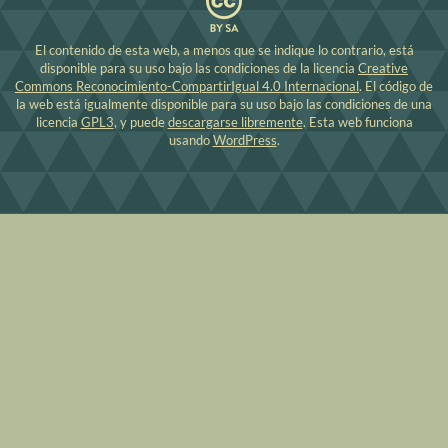
El contenido de esta web, a menos que se indique lo contrario, está
disponible para su uso bajo las condiciones de la licencia
Creative
Commons Reconocimiento-CompartirIgual 4.0 Internacional
. El código de
la web está igualmente disponible para su uso bajo las condiciones de una
licencia
GPL3
, y puede
descargarse libremente
. Esta web funciona
usando
WordPress
.