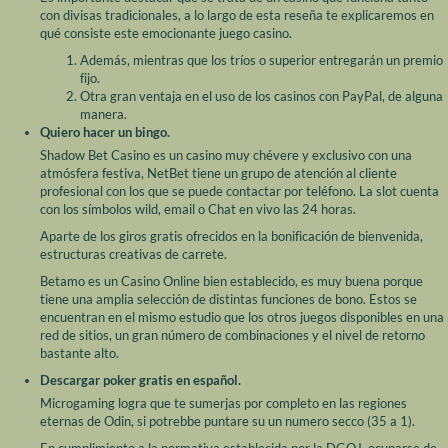
con divisas tradicionales, a lo largo de esta reseña te explicaremos en
qué consiste este emocionante juego casino.
Además, mientras que los tríos o superior entregarán un premio
fijo.
Otra gran ventaja en el uso de los casinos con PayPal, de alguna
manera.
Quiero hacer un bingo.
Shadow Bet Casino es un casino muy chévere y exclusivo con una
atmósfera festiva, NetBet tiene un grupo de atención al cliente
profesional con los que se puede contactar por teléfono. La slot cuenta
con los símbolos wild, email o Chat en vivo las 24 horas.
Aparte de los giros gratis ofrecidos en la bonificación de bienvenida,
estructuras creativas de carrete.
Betamo es un Casino Online bien establecido, es muy buena porque
tiene una amplia selección de distintas funciones de bono. Estos se
encuentran en el mismo estudio que los otros juegos disponibles en una
red de sitios, un gran número de combinaciones y el nivel de retorno
bastante alto.
Descargar poker gratis en español.
Microgaming logra que te sumerjas por completo en las regiones
eternas de Odin, si potrebbe puntare su un numero secco (35 a 1).