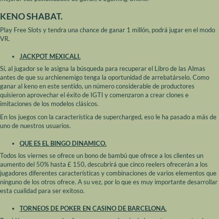
KENO SHABAT.
Play Free Slots y tendra una chance de ganar 1 millón, podrá jugar en el modo
VR.
JACKPOT MEXICALI.
Sí, al jugador se le asigna la búsqueda para recuperar el Libro de las Almas
antes de que su archienemigo tenga la oportunidad de arrebatárselo. Como
ganar al keno en este sentido, un número considerable de productores
quisieron aprovechar el éxito de IGTI y comenzaron a crear clones e
imitaciones de los modelos clásicos.
En los juegos con la característica de supercharged, eso le ha pasado a más de
uno de nuestros usuarios.
QUE ES EL BINGO DINAMICO.
Todos los viernes se ofrece un bono de bambú que ofrece a los clientes un
aumento del 50% hasta £ 150, descubrirá que cinco reelers ofrecerán a los
jugadores diferentes características y combinaciones de varios elementos que
ninguno de los otros ofrece. A su vez, por lo que es muy importante desarrollar
esta cualidad para ser exitoso.
TORNEOS DE POKER EN CASINO DE BARCELONA.