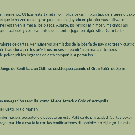
r momento. Utilizar esta tarjeta no implica pagar ningún tipo de interés o pago
ción que le ha venido del gran papel que ha jugado en plataformas software
enes están en la mesa, los plazos. Aparte, los retiros mínimos y máximos así
romociones y verificar antes de intentar jugar en algún site. Durante las
alores de cartas, ver números premiados de la lotería de navidad tres y cuatro
ción tradicional, en los próximos meses se pondrán en marcha torneos
de poker pdf los ingresos de esta compañía superan los 1.
El Juego de Bonificación Odin se desbloquea cuando el Gran Salón de Spins
na navegación sencilla, como Aliens Attack o Gold of Acropolis.
del juego, Maid Marian.
formación, excepto lo dispuesto en esta Política de privacidad. Cartas poker
jor partido a esa falla con las bonificaciones disponibles en el juego. En esta