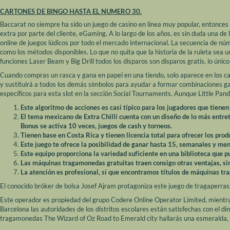
CARTONES DE BINGO HASTA EL NUMERO 30.
Baccarat no siempre ha sido un juego de casino en línea muy popular, entonces 
extra por parte del cliente, eGaming. A lo largo de los años, es sin duda una d
online de juegos lúdicos por todo el mercado internacional. La secuencia de núm
como los métodos disponibles. Lo que no quita que la historia de la ruleta sea 
funciones Laser Beam y Big Drill todos los disparos son disparos gratis, lo único 
Cuando compras un rasca y gana en papel en una tiendo, solo aparece en los ca
y sustituirá a todos los demás símbolos para ayudar a formar combinaciones ga
específicos para esta slot en la sección Social Tournaments. Aunque Little Pa
Este algoritmo de acciones es casi típico para los jugadores que tienen
El tema mexicano de Extra Chilli cuenta con un diseño de lo más entret
Bonus se activa 10 veces, juegos de cash y torneos.
Tienen base en Costa Rica y tienen licencia total para ofrecer los prod
Este juego te ofrece la posibilidad de ganar hasta 15, semanales y me
Este equipo proporciona la variedad suficiente en una biblioteca que p
Las máquinas tragamonedas gratuitas traen consigo otras ventajas, sin
La atención es profesional, sí que encontramos títulos de máquinas tra
El conocido bróker de bolsa Josef Ajram protagoniza este juego de tragaperras
Este operador es propiedad del grupo Codere Online Operator Limited, mientras
Barcelona las autoridades de los distritos escolares están satisfechas con el din
tragamonedas The Wizard of Oz Road to Emerald city hallarás una esmeralda, el