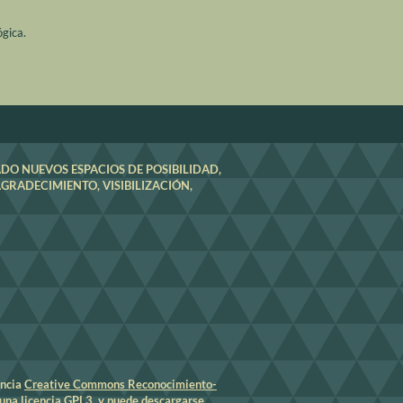
ógica.
ADO NUEVOS ESPACIOS DE POSIBILIDAD,
GRADECIMIENTO, VISIBILIZACIÓN,
encia
Creative Commons Reconocimiento-
 una licencia
GPL3
, y puede
descargarse