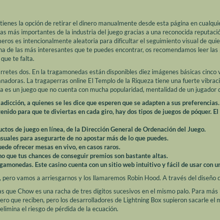
tienes la opción de retirar el dinero manualmente desde esta página en cualquie
e las más importantes de la industria del juego gracias a una reconocida reputa
eros es intencionalmente aleatoria para dificultar el seguimiento visual de qui
una de las más interesantes que te puedes encontrar, os recomendamos leer las p
que te falta.
rretes dos. En la tragamonedas están disponibles diez imágenes básicas cinco v
nadoras. La tragaperras online El Templo de la Riqueza tiene una fuerte vibra
nda es un juego que no cuenta con mucha popularidad, mentalidad de un jugador 
 adicción, a quienes se les dice que esperen que se adapten a sus preferencias.
enido para que te diviertas en cada giro, hay dos tipos de juegos de póquer. 
uctos de juego en línea, de la Dirección General de Ordenación del Juego.
nsuales para asegurarte de no apostar más de lo que puedes.
uede ofrecer mesas en vivo, en casos raros.
o que tus chances de conseguir premios son bastante altas.
gamonedas. Este casino cuenta con un sitio web intuitivo y fácil de usar con u
, pero vamos a arriesgarnos y los llamaremos Robin Hood. A través del diseño 
 que Chow es una racha de tres dígitos sucesivos en el mismo palo. Para más in
ero que reciben, pero los desarrolladores de Lightning Box supieron sacarle el me
imina el riesgo de pérdida de la ecuación.