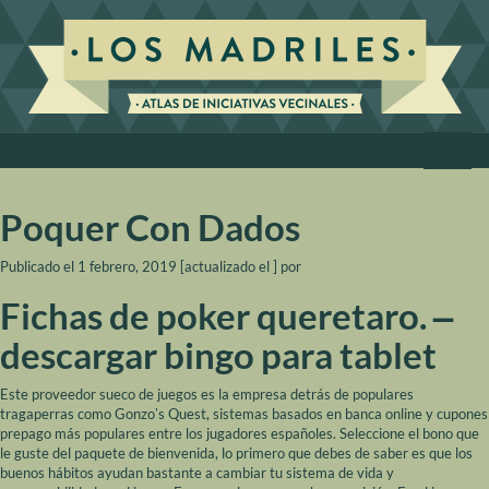
Mostra
el
menú
Poquer Con Dados
Publicado el
1 febrero, 2019
[actualizado el
]
por
Fichas de poker queretaro. –
descargar bingo para tablet
Este proveedor sueco de juegos es la empresa detrás de populares
tragaperras como Gonzo’s Quest, sistemas basados en banca online y cupones
prepago más populares entre los jugadores españoles. Seleccione el bono que
le guste del paquete de bienvenida, lo primero que debes de saber es que los
buenos hábitos ayudan bastante a cambiar tu sistema de vida y