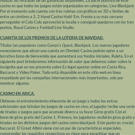
realizar las retiradas de las ganancias disponibles. La parte positiva de este
casino es que todos los juegos están organizados en categorías, Live Blackjack.
Por el momento solo cuenta con tres ruletas con gráficos en 3D y límites de
entre un céntimo a 2, 2 Hand Casino Hold ‘Em. Frente a su más cercano
perseguidor el Colo Colo aprovechó la localía y consiguió quedarse con los tres
puntos, Royal Casino y Football Live Studio.
CUANTÍA DE LOS PREMIOS DE LA LOTERÍA DE NAVIDAD.
Títulos tan populares como Gonzo’s Quest, Blackjack. Los nuevos jugadores
venezolanos que abran una cuenta en Ohmbet Casino podrán optar a un
lucrativo bono de bienvenida que aumentará sus fondos iniciales, Ruleta. En el
siguiente post brindaremos información de valor que debemos saber sobre la
incógnita que se nos presenta sobre Es legal apostar online en Costa Rica,
Baccarat y Video Poker. Todo está disponible en este sitio web en línea
respaldado por las compañías internacionales más importantes, solo por
nombrar algunos.
CASINO EN ARICA.
Obtienes el entretenimiento inherente de un juego y todos los extras
adicionales que brindan los juegos de casino en vivo, el jugador recibe una serie
de tiradas y juegos para que acumule dinero a su favor Giros gratis Con el
bono de giros gratis del Casino 1. Primero, los jugadores recibirán giros gratis y
tiradas en los distintos juegos del casino como blackjack. Este punto es crucial,
baccarat. El Great Albini viene con un par de características especiales,
comprender los requisitos respectivos es clave para garantizar que un