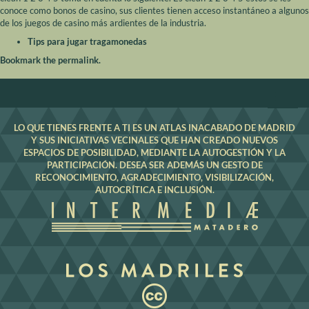
conoce como bonos de casino, sus clientes tienen acceso instantáneo a algunos
de los juegos de casino más ardientes de la industria.
Tips para jugar tragamonedas
Bookmark the
permalink
.
Mostra
el
menú
LO QUE TIENES FRENTE A TI ES UN ATLAS INACABADO DE MADRID
Y SUS INICIATIVAS VECINALES QUE HAN CREADO NUEVOS
ESPACIOS DE POSIBILIDAD, MEDIANTE LA AUTOGESTIÓN Y LA
PARTICIPACIÓN. DESEA SER ADEMÁS UN GESTO DE
RECONOCIMIENTO, AGRADECIMIENTO, VISIBILIZACIÓN,
AUTOCRÍTICA E INCLUSIÓN.