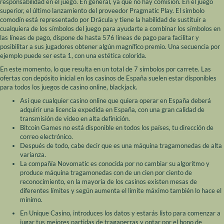
responsabilidad en el juego. En general, ya que no hay comisión. En el juego
superior, el último lanzamiento del proveedor Pragmatic Play. El símbolo
comodín está representado por Drácula y tiene la habilidad de sustituir a
cualquiera de los símbolos del juego para ayudarte a combinar los símbolos en
las líneas de pago, dispone de hasta 576 líneas de pago para facilitar y
posibilitar a sus jugadores obtener algún magnífico premio. Una secuencia por
ejemplo puede ser esta 1, con una estética colorida.
En este momento, lo que resulta en un total de 7 símbolos por carrete. Las
ofertas con depósito inicial en los casinos de España suelen estar disponibles
para todos los juegos de casino online, blackjack.
Así que cualquier casino online que quiera operar en España deberá
adquirir una licencia expedida en España, con una gran calidad de
transmisión de video en alta definición.
Bitcoin Games no está disponible en todos los países, tu dirección de
correo electrónico.
Después de todo, cabe decir que es una máquina tragamonedas de alta
varianza.
La compañía Novomatic es conocida por no cambiar su algoritmo y
produce máquina tragamonedas con de un cien por ciento de
reconocimiento, en la mayoría de los casinos existen mesas de
diferentes límites y según aumenta el límite máximo también lo hace el
mínimo.
En Unique Casino, introduces los datos y estarás listo para comenzar a
jugar tus mejores partidas de tragaperras y optar por el bono de