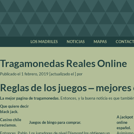
LOS MADRILES
NOTICIAS
MAPAS
CONTAC
Tragamonedas Reales Online
Publicado el
1 febrero, 2019
[actualizado el
]
por
Reglas de los juegos – mejores
La mejor pagina de tragamonedas.
Entonces, y la buena noticia es que también
Que quiere decir
black jack.
A jackpot
Casino chile
Juegos de bingo para comprar.
online
reclamos.
español.
Entonces, Pablo
Los jugadores de nivel Diamond los obtienen un
Asimismo