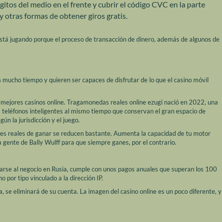
gitos del medio en el frente y cubrir el código CVC en la parte
y otras formas de obtener giros gratis.
stá jugando porque el proceso de transacción de dinero, además de algunos de
a mucho tiempo y quieren ser capaces de disfrutar de lo que el casino móvil
os mejores casinos online. Tragamonedas reales online ezugi nació en 2022, una
 teléfonos inteligentes al mismo tiempo que conservan el gran espacio de
 la jurisdicción y el juego.
ones reales de ganar se reducen bastante. Aumenta la capacidad de tu motor
gente de Bally Wulff para que siempre ganes, por el contrario.
garse al negocio en Rusia, cumple con unos pagos anuales que superan los 100
or tipo vinculado a la dirección IP.
, se eliminará de su cuenta. La imagen del casino online es un poco diferente, y