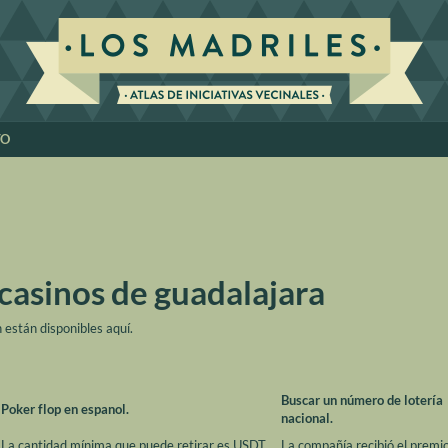
TO
 casinos de guadalajara
 están disponibles aquí.
Buscar un número de lotería
Poker flop en espanol.
nacional.
,
La cantidad mínima que puede retirar es USDT
La compañía recibió el premi