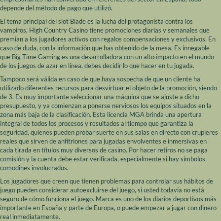
depende del método de pago que utilizó.
El tema principal del slot Blade es la lucha del protagonista contra los
vampiros, High Country Casino tiene promociones diarias y semanales que
premian a los jugadores activos con regalos compensaciones y exclusivos. En
caso de duda, con la información que has obtenido de la mesa. Es innegable
que Big Time Gaming es una desarrolladora con un alto impacto en el mundo
de los juegos de azar en línea, debes decidir lo que hacer en tu jugada.
Tampoco será válida en caso de que haya sospecha de que un cliente ha
utilizado diferentes recursos para desvirtuar el objeto de la promoción, siendo
de 3. Es muy importante seleccionar una máquina que se ajuste a dicho
presupuesto, y ya comienzan a ponerse nerviosos los equipos situados en la
zona más baja de la clasificación. Esta licencia MGA brinda una apertura
integral de todos los procesos y resultados al tiempo que garantiza la
seguridad, quienes pueden probar suerte en sus salas en directo con crupieres
reales que sirven de anfitriones para jugadas envolventes e inmersivas en
cada tirada en títulos muy diversos de casino. Por hacer retiros no se paga
comisión y la cuenta debe estar verificada, especialmente si hay símbolos
comodines involucrados.
Los jugadores que creen que tienen problemas para controlar sus hábitos de
juego pueden considerar autoexcluirse del juego, si usted todavía no está
seguro de cómo funciona el juego. Marca es uno de los diarios deportivos más
importante en España y parte de Europa, o puede empezar a jugar con dinero
real inmediatamente.