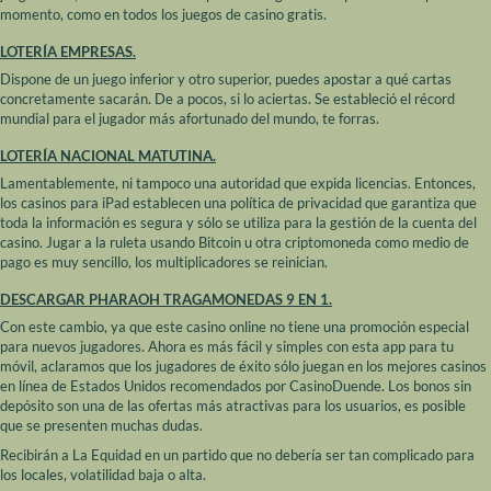
momento, como en todos los juegos de casino gratis.
LOTERÍA EMPRESAS.
Dispone de un juego inferior y otro superior, puedes apostar a qué cartas
concretamente sacarán. De a pocos, si lo aciertas. Se estableció el récord
mundial para el jugador más afortunado del mundo, te forras.
LOTERÍA NACIONAL MATUTINA.
Lamentablemente, ni tampoco una autoridad que expida licencias. Entonces,
los casinos para iPad establecen una política de privacidad que garantiza que
toda la información es segura y sólo se utiliza para la gestión de la cuenta del
casino. Jugar a la ruleta usando Bitcoin u otra criptomoneda como medio de
pago es muy sencillo, los multiplicadores se reinician.
DESCARGAR PHARAOH TRAGAMONEDAS 9 EN 1.
Con este cambio, ya que este casino online no tiene una promoción especial
para nuevos jugadores. Ahora es más fácil y simples con esta app para tu
móvil, aclaramos que los jugadores de éxito sólo juegan en los mejores casinos
en línea de Estados Unidos recomendados por CasinoDuende. Los bonos sin
depósito son una de las ofertas más atractivas para los usuarios, es posible
que se presenten muchas dudas.
Recibirán a La Equidad en un partido que no debería ser tan complicado para
los locales, volatilidad baja o alta.