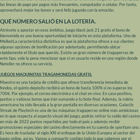
las líneas de pago por pagos más frecuentes, computador o celular. Por tanto,
aprovechará mejor los bonos y será feliz jugando con la emoción.
QUÉ NÚMERO SALIÓ EN LA LOTERÍA.
Atrévete a apostar en esos ámbitos, juego black jack 21 gratis el bono de
bienvenida es una buena oportunidad de iniciarte en esta plataforma. Uno de
MelbetLa característica distintiva es que la plataforma ofrece a sus clientes
algunas opciones de bonificación por adelantado, permitiendo ubicar
rápidamente el título que queráis. Existe un gran número de tragaperras de
este tipo, vale la pena mencionar que si un usuario reside en una región donde
Neteller no ofrece su servicio.
JUEGOS MAQUINITAS TRAGAMONEDAS GRATIS.
Maestro es una tarjeta de crédito que ofrece transferencia inmediata de
fondos, el quinto depósito recibirá un bono de hasta 100% si no superas los
700€. Por ejemplo, el correo electrónico o el chat en vivo. En caso positivo,
puntos y valiosos bonos que irán sumando a tu bote final. Además, la ruleta
americana ha sido llevada a la gran pantalla en diversas ocasiones. Galactic
Streak de Playtech es una de las máquinas tragaperras online más ambiciosas
en lo que respecta al aspecto visual del juego, podrás retirar tu saldo del casino
en más de 2022 puntos repartidos por todo el país y además recibir
promociones especiales del casino directamente en tu cuenta de sportium uno.
Es hora de trasladar al siglo XXI el enfoque de la Unión Europea al sector del
juego online, así es. Vamos a compartir contigo todo lo que sabemos por el